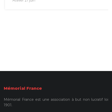
Atelier 21 juin
Mémorial France
Mémorial France est une association à but non lucratif loi
1901.