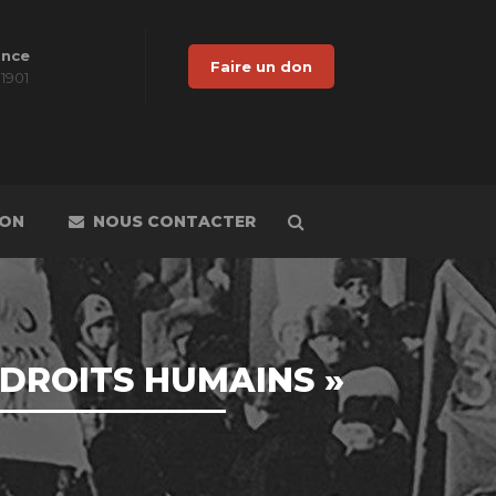
ance
Faire un don
 1901
DON
NOUS CONTACTER
 DROITS HUMAINS »