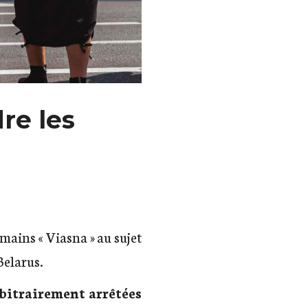
re les
ains « Viasna » au sujet
Belarus.
bitrairement arrêtées