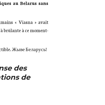
tiques au Belarus sans
humains « Viasna » avait
jà brûlante à ce moment-
éfectible. Жыве Беларусь!
nse des
ations de