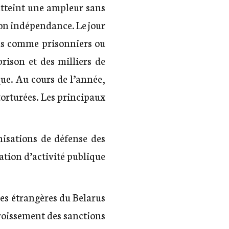
 atteint une ampleur sans
son indépendance. Le jour
ues comme prisonniers ou
rison et des milliers de
que. Au cours de l’année,
torturées. Les principaux
nisations de défense des
tion d’activité publique
res étrangères du Belarus
croissement des sanctions