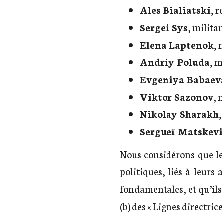
Ales Bialiatski
, 
Sergei Sys
, milita
Elena Laptenok
, 
Andriy Poluda
, m
Evgeniya Babaev
Viktor Sazonov
, 
Nikolay Sharakh
Sergueï Matskev
Nous considérons que l
politiques, liés à leurs
fondamentales, et qu’il
(b) des « Lignes directric