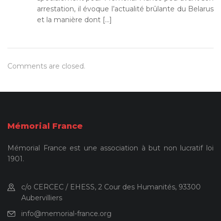
arrestation, il évoque l’actualité brûlante du Belarus
et la manière dont […]
Comments are closed.
Mémorial France
Mémorial France est une association à but non lucratif loi
1901.
c/o CERCEC / EHESS, 2 Cour des Humanités, 93300
Aubervilliers
info@memorial-france.org