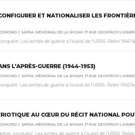
CONFIGURER ET NATIONALISER LES FRONTIÈR
DMOND J. SAFRA, MÉMORIAL DE LA SHOAH, 17 RUE GEOFFROY L’ASNIER 
conquérir: Les sorties de guerre à l’ouest de l’URSS. Relire 1945 
ANS L’APRÈS-GUERRE (1944-1953)
DMOND J. SAFRA, MÉMORIAL DE LA SHOAH, 17 RUE GEOFFROY L’ASNIER 
onquérir: Les sorties de guerre à l’ouest de l’URSS. Relire 1945 fa
RIOTIQUE AU CŒUR DU RÉCIT NATIONAL POU
DMOND J. SAFRA, MÉMORIAL DE LA SHOAH, 17 RUE GEOFFROY L’ASNIER 
érer, conquérir: Les sorties de guerre à l’ouest de l’URSS. Relire