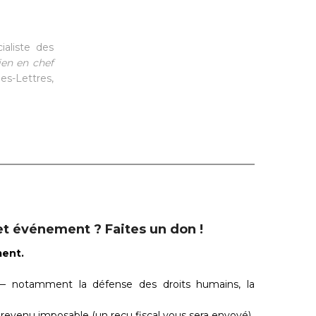
aliste des
ien en chef
es-Lettres,
cet événement ? Faites un don !
ment.
 — notamment la défense des droits humains, la
revenu imposable (un reçu fiscal vous sera envoyé).