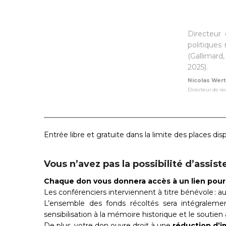
Directeur
politiques
(Gallimard,
2025).
Nicolas Wer
Directeur de r
Entrée libre et gratuite dans la limite des places di
Vous n’avez pas la possibilité d’assi
Chaque don vous donnera accès à un lien pour r
Les conférenciers interviennent à titre bénévole : au
L’ensemble des fonds récoltés sera intégralem
sensibilisation à la mémoire historique et le soutie
De plus, votre don ouvre droit à une
réduction d’i