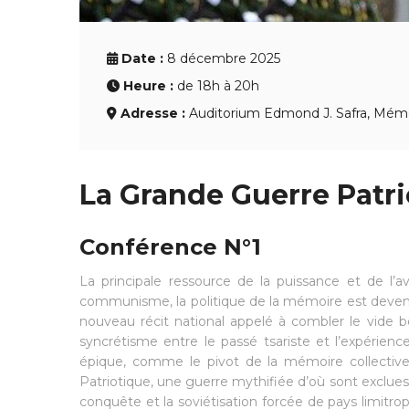
Date :
8 décembre 2025
Heure :
de 18h à 20h
Adresse :
Auditorium Edmond J. Safra, Mémori
La Grande Guerre Patri
Conférence N°1
La principale ressource de la puissance et de l’
communisme, la politique de la mémoire est devenue 
nouveau récit national appelé à combler le vide b
syncrétisme entre le passé tsariste et l’expérie
épique, comme le pivot de la mémoire collective 
Patriotique, une guerre mythifiée d’où sont exclues t
conquête et la soviétisation forcée de pays limitroph