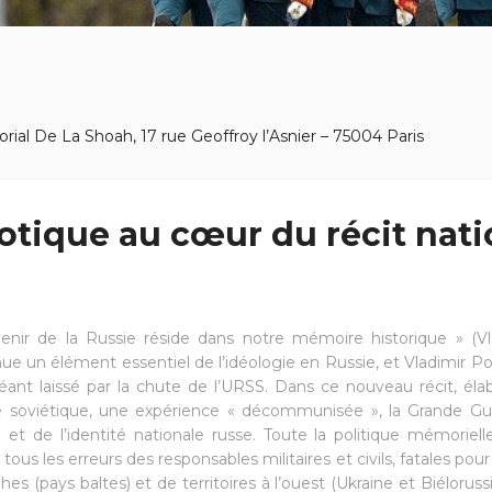
al De La Shoah, 17 rue Geoffroy l’Asnier – 75004 Paris
otique au cœur du récit nati
avenir de la Russie réside dans notre mémoire historique » (V
un élément essentiel de l’idéologie en Russie, et Vladimir Pouti
éant laissé par la chute de l’URSS. Dans ce nouveau récit, é
nce soviétique, une expérience « décommunisée », la Grande Gu
et de l’identité nationale russe. Toute la politique mémoriel
ous les erreurs des responsables militaires et civils, fatales pour 
es (pays baltes) et de territoires à l’ouest (Ukraine et Biélorussi