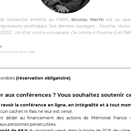
 de recherche émérite au CNRS,
Nicolas Werth
est un spéci
 répressives soviétiques. Ses derniers ouvrages :
Poutine, Histor
 2022) ;
Un État contre son peuple. De Lénine à Poutine
(Les Bell
th
echerche émérite au CNRS
sponibles
(réservation obligatoire)
.
ster aux conférences ? Vous souhaitez soutenir 
evoir la conférence en ligne, en intégralité et à tout mo
cun cachet ni frais ne leur est versé.
ent dédié au financement des actions de Mémorial France
n aux personnes persécutées.
mpôt de 66 %
du montant versé, dans la limite de 20 % de votre 