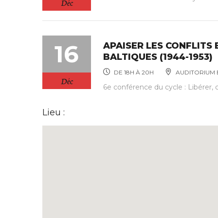
Déc
16
APAISER LES CONFLITS 
BALTIQUES (1944-1953)
DE 18H À 20H
AUDITORIUM E
Déc
6e conférence du cycle : Libérer, 
Lieu :