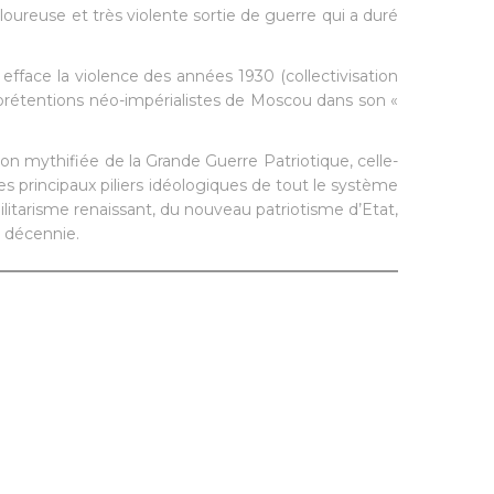
uloureuse et très violente sortie de guerre qui a duré
t efface la violence des années 1930 (collectivisation
 prétentions néo-impérialistes de Moscou dans son «
sion mythifiée de la Grande Guerre Patriotique, celle-
es principaux piliers idéologiques de tout le système
litarisme renaissant, du nouveau patriotisme d’Etat,
e décennie.