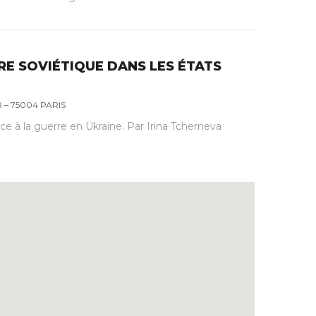
IRE SOVIÉTIQUE DANS LES ÉTATS
– 75004 PARIS
ace à la guerre en Ukraine. Par Irina Tcherneva