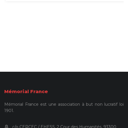
Mémorial France
Mémorial France est une association à but non lucratif loi
1901.
c/o CERCEC / EHESS, 2 Cour des Humanités, 93300