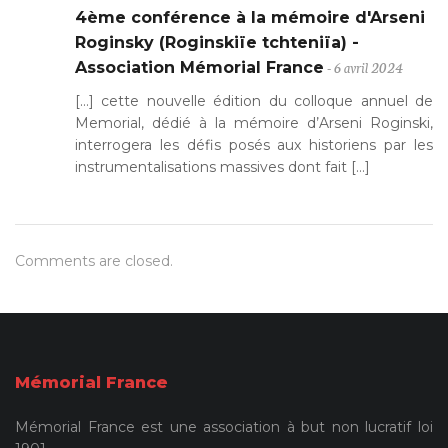
4ème conférence à la mémoire d'Arseni
Roginsky (Roginskiïe tchteniïa) -
- 6 avril 2024
Association Mémorial France
[…] cette nouvelle édition du colloque annuel de
Memorial, dédié à la mémoire d’Arseni Roginski,
interrogera les défis posés aux historiens par les
instrumentalisations massives dont fait […]
Comments are closed.
Mémorial France
Mémorial France est une association à but non lucratif loi