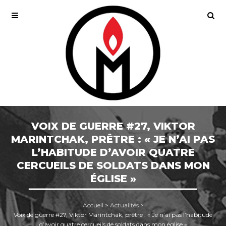
VOIX DE GUERRE #27, VIKTOR
MARINTCHAK, PRÊTRE : « JE N’AI PAS
L’HABITUDE D’AVOIR QUATRE
CERCUEILS DE SOLDATS DANS MON
ÉGLISE »
Accueil
>
Actualités
>
Voix de guerre #27, Viktor Marintchak, prêtre : « Je n’ai pas l’habitude
d’avoir quatre cercueils de soldats dans mon église »