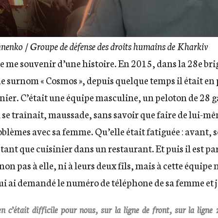
unenko / Groupe de défense des droits humains de Kharkiv
 me souvenir d’une histoire. En 2015, dans la 28e bri
e surnom « Cosmos », depuis quelque temps il était e
nier. C’était une équipe masculine, un peloton de 28 gars
l se traînait, maussade, sans savoir que faire de lui-même.
oblèmes avec sa femme. Qu’elle était fatiguée : avant, so
 tant que cuisinier dans un restaurant. Et puis il est part
n pas à elle, ni à leurs deux fils, mais à cette équipe m
ui ai demandé le numéro de téléphone de sa femme et je
n c’était difficile pour nous, sur la ligne de front, sur la lign