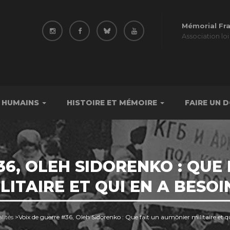
Mémorial Fr
Association loi
 HUMAINS
HISTOIRE ET MÉMOIRE
FAIRE UN 
36, OLEH SIDORENKO : QUE
LITAIRE ET QUI EN A BESOI
lités
>
Voix de guerre #36, Oleh Sidorenko : Que fait un aumônier militaire et q