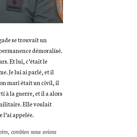
gade se trouvait un
n permanence démoralisé.
. Et lui, c’était le
 Je lui ai parlé, et il
n mari était un civil, il
i à la guerre, et il a alors
ilitaire. Elle voulait
 l’ai appelée.
e zéro, combien nous avions