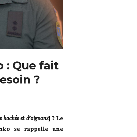
 : Que fait
besoin ?
e hachée et d’oignons
] ? Le
enko se rappelle une