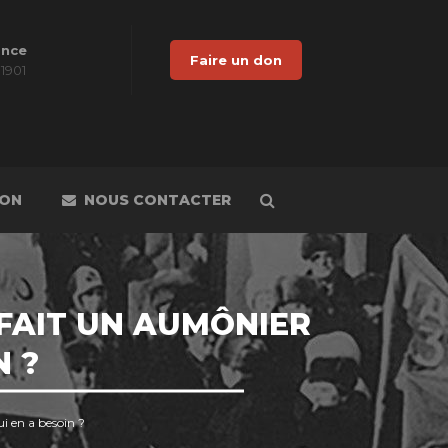
ance
Faire un don
 1901
DON
NOUS CONTACTER
 FAIT UN AUMÔNIER
N ?
ui en a besoin ?