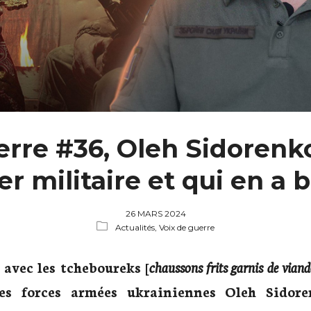
erre #36, Oleh Sidorenko
 militaire et qui en a 
26 MARS 2024
Actualités,
Voix de guerre
 avec les tcheboureks [
chaussons frits garnis de viand
des forces armées ukrainiennes Oleh Sidor